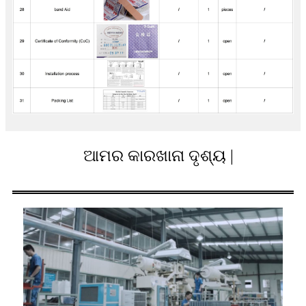
ଆମର କାରଖାନା ଦୃଶ୍ୟ |