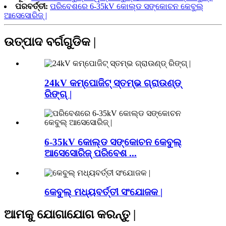
ପରବର୍ତ୍ତୀ:
ପରିବେଶରେ 6-35kV କୋଲ୍ଡ ସଙ୍କୋଚନ କେବୁଲ୍
ଆସେସୋରିଜ୍ |
ଉତ୍ପାଦ ବର୍ଗଗୁଡିକ |
24kV କମ୍ପୋଜିଟ୍ ସ୍ତମ୍ଭ ଗ୍ରାଉଣ୍ଡ୍
ରିଙ୍ଗ୍ |
6-35kV କୋଲ୍ଡ ସଙ୍କୋଚନ କେବୁଲ୍
ଆସେସୋରିଜ୍ ପରିବେଶ ...
କେବୁଲ୍ ମଧ୍ୟବର୍ତ୍ତୀ ସଂଯୋଜକ |
ଆମକୁ ଯୋଗାଯୋଗ କରନ୍ତୁ |