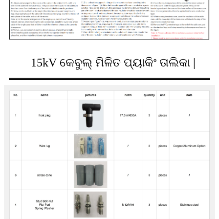
15kV କେବୁଲ୍ ମିଳିତ ପ୍ୟାକିଂ ତାଲିକା |