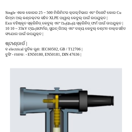
Single ଏକକ କୋରର 25 ~ 500 ମିଲିମିଟର କ୍ରସ୍ ବିଭାଗ ଏବଂ ତିନୋଟି କୋର Cu
କିମ୍ବା ଅଲ୍ କଣ୍ଡକ୍ଟର ସହିତ XLPE ପାୱାର୍ କେବୁଲ୍ ପାଇଁ ଉପଯୁକ୍ତ |
Extr ବହିଷ୍କୃତ ସ୍କ୍ରିନିଡ୍ କେବୁଲ୍ ଏବଂ ଅନ୍ୟାନ୍ୟ ସ୍କ୍ରିନିଡ୍ ଫର୍ମ ପାଇଁ ଉପଯୁକ୍ତ |
10 10 ~ 35kV ଟ୍ରାନ୍ସଫର୍ମର, ସୁଇଚ୍ ଗିଅର୍ ଏବଂ ବାହ୍ୟ କେବୁଲ୍ ବଣ୍ଟନ ବାକ୍ସ ସହିତ
ସଂଯୋଗ ପାଇଁ ଉପଯୁକ୍ତ |
ଷ୍ଟାଣ୍ଡାର୍ଡ |
ବ electrical ଦୁତିକ ଗୁଣ: IEC60502, GB / T12706 |
ବୁସିଂ - ମାନକ: - EN50180, EN50181, DIN 47636 |