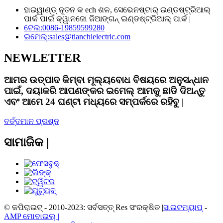
ହାଇୱାଣ୍ଡ୍ ନୂତନ କ ech ଶଳ, ସେଭେନଷ୍ଟାର୍ ଇଣ୍ଡଷ୍ଟ୍ରିଆଲ୍
ପାର୍କ ପାଇଁ କ୍ୱାନଜୋ ଜିଆଙ୍ଗନ୍ ଇଣ୍ଡଷ୍ଟ୍ରିଆଲ୍ ପାର୍କ |
ଟେଲ:
0086-19859599280
ଇମେଲ୍:
sales@tianchielectric.com
NEWLETTER
ଆମର ଉତ୍ପାଦ କିମ୍ବା ମୂଲ୍ୟବୋଧ ବିଷୟରେ ଅନୁସନ୍ଧାନ
ପାଇଁ, ଦୟାକରି ଆପଣଙ୍କର ଇମେଲ୍ ଆମକୁ ଛାଡି ଦିଅନ୍ତୁ
ଏବଂ ଆମେ 24 ଘଣ୍ଟା ମଧ୍ୟରେ ସମ୍ପର୍କରେ ରହିବୁ |
ବର୍ତ୍ତମାନ ପ୍ରଶ୍ନ
ସାମାଜିକ |
© କପିରାଇଟ୍ - 2010-2023: ସର୍ବସତ୍ତ୍ Res ସଂରକ୍ଷିତ |
ସାଇଟମ୍ୟାପ୍
-
AMP ମୋବାଇଲ୍ |