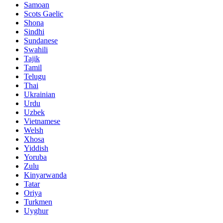
Samoan
Scots Gaelic
Shona
Sindhi
Sundanese
Swahili
Tajik
Tamil
Telugu
Thai
Ukrainian
Urdu
Uzbek
Vietnamese
Welsh
Xhosa
Yiddish
Yoruba
Zulu
Kinyarwanda
Tatar
Oriya
Turkmen
Uyghur