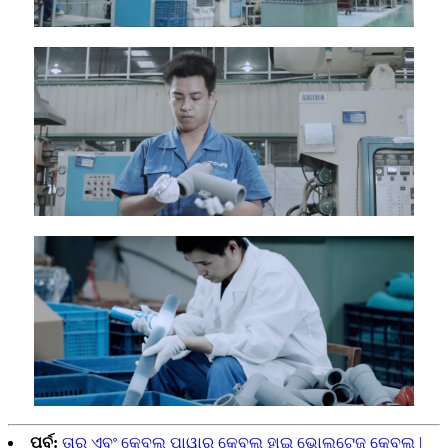
ପୂର୍ବ:
ତାର ଏବଂ କେବୁଲ୍ ପାୱାର୍ କେବୁଲ୍ ହାଇ ଭୋଲଟେଜ୍ କେବୁଲ୍ |