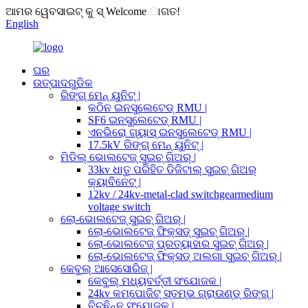
ଆମର ୱେବସାଇଟ୍ କୁ ସ୍ Welcome ାଗତ!
English
ଘର
ଉତ୍ପାଦଗୁଡିକ
ରିଙ୍ଗ୍ ମେନ୍ ୟୁନିଟ୍ |
କଠିନ ଇନସୁଲେଟେଡ୍ RMU |
SF6 ଇନସୁଲେଟେଡ୍ RMU |
ଏନଭିରୋ ଗ୍ୟାସ୍ ଇନସୁଲେଟେଡ୍ RMU |
17.5kV ରିଙ୍ଗ୍ ମେନ୍ ୟୁନିଟ୍ |
ମିଡିଲ୍ ଭୋଲଟେଜ୍ ସୁଇଚ୍ ଗିଅର୍ |
33kv ଧାତୁ ପରିହିତ ଡିଜିଟାଲ୍ ସୁଇଚ୍ ଗିଅର୍
କ୍ୟାବିନେଟ୍ |
12kv / 24kv-metal-clad switchgearmedium
voltage switch
ଲୋ-ଭୋଲଟେଜ୍ ସୁଇଚ୍ ଗିଅର୍ |
ଲୋ-ଭୋଲଟେଜ୍ ଫିକ୍ସଡ୍ ସୁଇଚ୍ ଗିଅର୍ |
ଲୋ-ଭୋଲଟେଜ୍ ପ୍ରତ୍ୟାହାର ସୁଇଚ୍ ଗିଅର୍ |
ଲୋ-ଭୋଲଟେଜ୍ ଫିକ୍ସଡ୍ ଅଲଗା ସୁଇଚ୍ ଗିଅର୍ |
କେବୁଲ୍ ଆସେସୋରିଜ୍ |
କେବୁଲ୍ ମଧ୍ୟବର୍ତ୍ତୀ ସଂଯୋଜକ |
24kv କମ୍ପୋଜିଟ୍ ସ୍ତମ୍ଭ ଗ୍ରାଉଣ୍ଡ୍ ରିଙ୍ଗ୍ |
ବିଚ୍ଛିନ୍ନ ସଂଯୋଜକ |