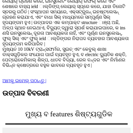
ଲେୟାର୍ ଗ୍ରହଣ କରେ, ଇନସୁଲେଟିଂ ଲେୟାର୍ ରିଫିଲ୍ କରେ ଏବଂ
ଶେଷରେ ବାହ୍ୟ ield ାଲ୍ଡିଙ୍ଗ୍ ଲେୟାର୍ ସ୍ପ୍ରେ କରେ, ଯାହା ତିନୋଟି
ସ୍ତରରୁ ଗଠିତ | ସଂସ୍ଥାପନ ସମୟରେ, ଏକ୍ସଟ୍ରୁଜନ୍ ଇନଷ୍ଟଲେସନ୍
ଗ୍ରହଣ କରାଯାଏ, ଏବଂ ବାଧା ସିଲ୍ ମାଧ୍ୟମରେ ସମ୍ପୂର୍ଣ୍ଣ ସିଲ୍
ହୃଦୟଙ୍ଗମ ହୁଏ | ଉତ୍ପାଦର ଏକ କମ୍ପାକ୍ଟ structure ାଞ୍ଚା ଅଛି,
ଅଳ୍ପ ସ୍ଥାନ ନେଇଥାଏ, ବିଦ୍ୟୁତ୍ ଦ୍ୱାରା ସ୍ପର୍ଶ କରାଯାଇପାରେ, କ ins
ଣସି ଇନସୁଲେସନ୍ ଦୂରତା ଆବଶ୍ୟକତା ନାହିଁ, ଏବଂ ପୂର୍ଣ୍ଣ ଇନସୁଲେସନ୍,
ଫୁଲ୍ ସିଲ୍ ଏବଂ ଫୁଲ୍ ield ାଲ୍ଡିଙ୍ଗର ନିରାପଦ ବ୍ୟବହାର ଆବଶ୍ୟକତା
ହୃଦୟଙ୍ଗମ କରିପାରିବ |
ମୁଖ୍ୟତ 10 10kV ଟ୍ରାନ୍ସଫର୍ମର, ସୁଇଚ୍ ଏବଂ କେବୁଲ୍ ଶାଖା
ବାକ୍ସଗୁଡ଼ିକର ସଂଯୋଗ ପାଇଁ ବ୍ୟବହୃତ ହୁଏ, ବ electric ଦ୍ୟୁତିକ ଶକ୍ତି,
ପେଟ୍ରୋକେମିକାଲ୍ ଶିଳ୍ପ, ଧାତବ ବିଦ୍ୟା, ରେଳ ବନ୍ଦର ଏବଂ ନିର୍ମାଣର
ବିଭିନ୍ନ କ୍ଷେତ୍ରରେ ବହୁଳ ଭାବରେ ବ୍ୟବହୃତ ହୁଏ |
ଆମକୁ ଇମେଲ୍ ପଠାନ୍ତୁ |
ଉତ୍ପାଦ ବିବରଣୀ
ମୁଖ୍ୟ ବ features ଶିଷ୍ଟ୍ୟଗୁଡିକ