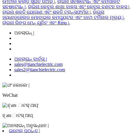
ମେଟାଲ୍ କ୍ଲାଡ୍ ସୁଇଚ୍ ଗିଅର୍ |
,
ଚାଇନା ସବଷ୍ଟେସନ୍ ଏବଂ କମ୍ପାକ୍ଟ
ସବଷ୍ଟେସନ୍ |
,
ଚାଇନା କେବୁଲ ଶାଖା ବାକ୍ସ ଏବଂ କେବୁଲ ବଣ୍ଟନ ବାକ୍ସ |
,
ଚାଇନା ଶକ୍ତି ଯୋଗାଣ ଏବଂ ଶକ୍ତି ଟ୍ରାନ୍ସଫର୍ମର |
,
ଚାଇନା
ହ୍ୟାଣ୍ଡହେଲ୍ଡ ମୋବାଇଲ୍ କମ୍ପ୍ୟୁଟର ଏବଂ ଡାଟା ଟର୍ମିନାଲ୍ ମୂଲ୍ୟ |
,
ଚାଇନା ରିଙ୍ଗ ମେନ୍ ୟୁନିଟ୍ ଏବଂ Rmu |
,
ଅନଲାଇନ୍ |
ଅନଲାଇନ୍ ବାର୍ତ୍ତା |
sales@tianchielectric.com
sales2@tianchielectric.com
WeChat
ହ୍ ats ାଟସ୍ ଆପ୍
ଇମେଲ୍ ପଠାନ୍ତୁ |