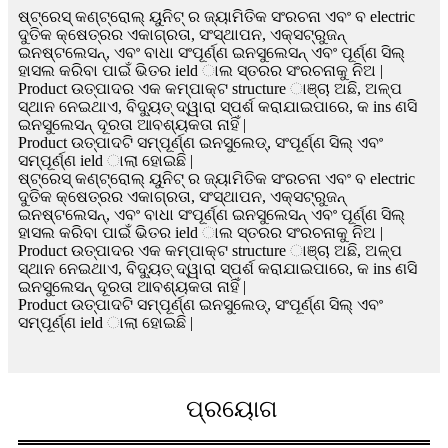
ଷ୍ଟ୍ରେସ୍ କଣ୍ଟ୍ରୋଲ୍ ୟୁନିଟ୍ ର ଜ୍ୟାମିତିକ ସଂରଚନା ଏବଂ ବ electric
ଦୁତିକ କ୍ଷେତ୍ରର ଏକାଗ୍ରତା, ସଂସ୍ଥାପନ, ​​ଏକ୍ସଟ୍ରୁଜନ୍
ଇନଷ୍ଟଲେସନ୍, ଏବଂ ବାଧା ସଂପୂର୍ଣ୍ଣ ଇନସୁଲେସନ୍ ଏବଂ ପୂର୍ଣ୍ଣ ସିଲ୍
ହାସଲ କରିବା ପାଇଁ ଭିତର ield ାଲ ସ୍ତରର ସଂରଚନାକୁ ନିଅ |
Product ଉତ୍ପାଦର ଏକ କମ୍ପାକ୍ଟ structure ାଞ୍ଚା ଅଛି, ଅଳ୍ପ
ସ୍ଥାନ ନେଇଥାଏ, ବିଦ୍ୟୁତ୍ ଦ୍ୱାରା ସ୍ପର୍ଶ କରାଯାଇପାରେ, କ ins ଣସି
ଇନସୁଲେସନ୍ ଦୂରତା ଆବଶ୍ୟକତା ନାହିଁ |
Product ଉତ୍ପାଦଟି ସମ୍ପୂର୍ଣ୍ଣ ଇନସୁଲେଡ୍, ସଂପୂର୍ଣ୍ଣ ସିଲ୍ ଏବଂ
ସମ୍ପୂର୍ଣ୍ଣ ield ାଲା ହୋଇଛି |
ଷ୍ଟ୍ରେସ୍ କଣ୍ଟ୍ରୋଲ୍ ୟୁନିଟ୍ ର ଜ୍ୟାମିତିକ ସଂରଚନା ଏବଂ ବ electric
ଦୁତିକ କ୍ଷେତ୍ରର ଏକାଗ୍ରତା, ସଂସ୍ଥାପନ, ​​ଏକ୍ସଟ୍ରୁଜନ୍
ଇନଷ୍ଟଲେସନ୍, ଏବଂ ବାଧା ସଂପୂର୍ଣ୍ଣ ଇନସୁଲେସନ୍ ଏବଂ ପୂର୍ଣ୍ଣ ସିଲ୍
ହାସଲ କରିବା ପାଇଁ ଭିତର ield ାଲ ସ୍ତରର ସଂରଚନାକୁ ନିଅ |
Product ଉତ୍ପାଦର ଏକ କମ୍ପାକ୍ଟ structure ାଞ୍ଚା ଅଛି, ଅଳ୍ପ
ସ୍ଥାନ ନେଇଥାଏ, ବିଦ୍ୟୁତ୍ ଦ୍ୱାରା ସ୍ପର୍ଶ କରାଯାଇପାରେ, କ ins ଣସି
ଇନସୁଲେସନ୍ ଦୂରତା ଆବଶ୍ୟକତା ନାହିଁ |
Product ଉତ୍ପାଦଟି ସମ୍ପୂର୍ଣ୍ଣ ଇନସୁଲେଡ୍, ସଂପୂର୍ଣ୍ଣ ସିଲ୍ ଏବଂ
ସମ୍ପୂର୍ଣ୍ଣ ield ାଲା ହୋଇଛି |
ପ୍ରୟୋଗ