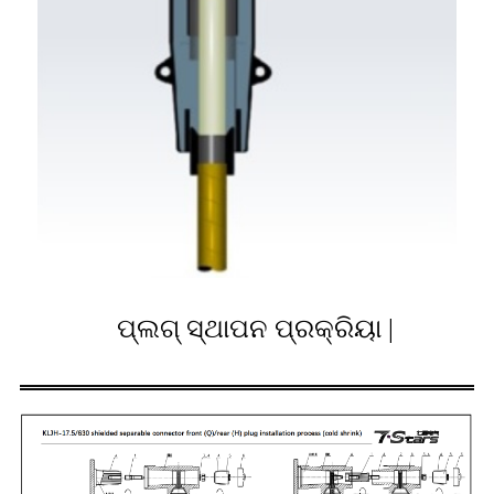
ପ୍ଲଗ୍ ସ୍ଥାପନ ପ୍ରକ୍ରିୟା |