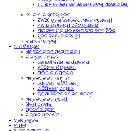
1-35kV କୋଲ୍ଡ ସଙ୍କୋଚନ କେବୁଲ୍ ଆସେସୋରିଜ୍
|
ପୋଲ ମାଉଣ୍ଟେଡ୍ ସୁଇଚ୍ |
ZW20 ୟୁଜର୍ ଡିମାର୍କେସନ୍ ସର୍କିଟ ବ୍ରେକର୍ |
ZW32 ଭ୍ୟାକ୍ୟୁମ୍ ସର୍କିଟ ବ୍ରେକର୍ |
ଆଉଟଡୋରାକ୍ ହାଇ ଭୋଲଟେଜ୍ କଟଟ୍ ସିରିଜ୍ |
ସୁଇଚ୍ ବିଚ୍ଛିନ୍ନ କରନ୍ତୁ |
ତାର ଏବଂ କେବୁଲ୍ |
ଆମ ବିଷୟରେ
ଏଣ୍ଟରପ୍ରାଇଜ୍ ପ୍ରୋଫାଇଲ୍ |
ଉଦ୍ୟୋଗ ସଂସ୍କୃତି
ଗୋଷ୍ଠୀ ନିର୍ମାଣ କାର୍ଯ୍ୟକଳାପ |
ଛୁଟିଦିନ କାର୍ଯ୍ୟକଳାପ |
ତାଲିମ କାର୍ଯ୍ୟକଳାପ
ଏଣ୍ଟରପ୍ରାଇଜ୍ ସମ୍ମାନ
ପେଟେଣ୍ଟ ସାର୍ଟିଫିକେଟ୍
ସାର୍ଟିଫିକେଟ୍ ସମ୍ମାନ
ପ୍ରାମାଣିକିକରଣ ପ୍ରମାଣପତ୍ର |
ଏଣ୍ଟରପ୍ରାଇଜ୍ ନ୍ୟୁଜ୍ |
ଶିଳ୍ପ ସମ୍ବାଦ |
ପ୍ରଦର୍ଶନୀ ସୂଚନା
ଉତ୍ପାଦ ପ୍ରଦର୍ଶନୀ |
ପ୍ରଶ୍ନଗୁଡିକ
ମାମଲା
ଆମର ସାଥୀ ହୁଅନ୍ତୁ |